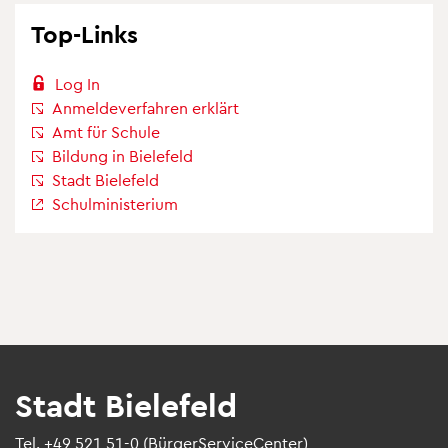
Top-Links
Log In
Anmel­de­ver­fah­ren erklärt
Amt für Schule
Bil­dung in Bie­le­feld
Stadt Bie­le­feld
Schul­mi­nis­te­rium
Stadt Bie­le­feld
Tel.
+49 521 51-0
(Bür­ger­Ser­vice­Cen­ter)