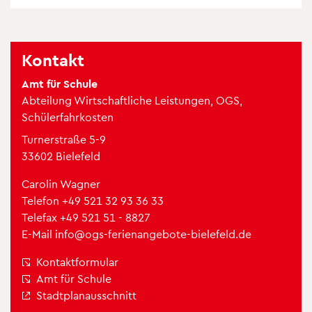
Kon­takt
Amt für Schule
Abtei­lung Wirt­schaft­li­che Leis­tun­gen, OGS,
Schü­ler­fahr­kos­ten
Tur­ner­straße 5-9
33602 Bie­le­feld
Caro­lin Wag­ner
Tele­fon
+49 521 32 93 36 33
Tele­fax +49 521 51 - 8827
E-Mail
info@​ogs-​fer​iena​ngeb​ote-​bielefeld.​de
Kon­takt­for­mu­lar
Amt für Schule
Stadt­plan­aus­schnitt