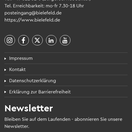
Tel. Erreich­bar­keit: mo-fr 7.30-18 Uhr
post­ein­gang@​bielefeld.​de
https://​www.​bielefeld.​de
Fuß­zei­len­menü
Impres­sum
Kon­takt
Daten­schutz­er­klä­rung
Erklä­rung zur Bar­rie­re­frei­heit
News­let­ter
Blei­ben Sie auf dem Lau­fen­den - abon­nie­ren Sie unsere
News­let­ter.