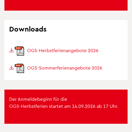
Down­loads
OGS-Herbst­fe­ri­en­an­ge­bote 2026
OGS-Som­mer­fe­ri­en­an­ge­bote 2026
Der Anmel­de­be­ginn für die
OGS-Herbst­fe­rien star­tet am 14.09.2026 ab 17 Uhr.