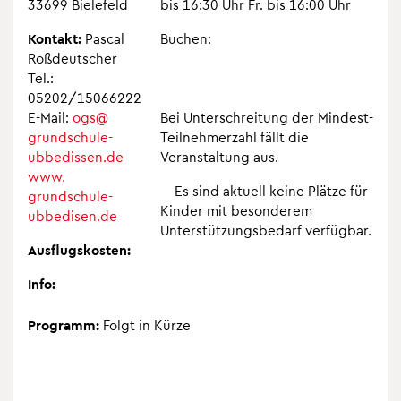
33699 Bie­le­feld
bis 16:30 Uhr Fr. bis 16:00 Uhr
Kon­takt:
Pas­cal
Buchen:
Roß­deut­scher
Tel.:
05202/15066222
E-Mail:
ogs@​
Bei Unter­schrei­tung der Min­dest-
grundschule-​
Teil­neh­mer­zahl fällt die
ubbedissen.​de
Ver­an­stal­tung aus.
www.​
Es sind aktu­ell keine Plätze für
grundschule-​
Kin­der mit beson­de­rem
ubbedisen.​de
Unter­stüt­zungs­be­darf ver­füg­bar.
Aus­flugs­kos­ten:
Info:
Pro­gramm:
Folgt in Kürze