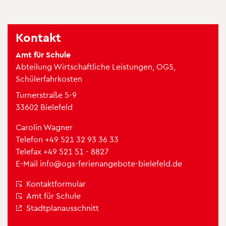
Kon­takt
Amt für Schule
Abtei­lung Wirt­schaft­li­che Leis­tun­gen, OGS,
Schü­ler­fahr­kos­ten
Tur­ner­straße 5-9
33602 Bie­le­feld
Caro­lin Wag­ner
Tele­fon
+49 521 32 93 36 33
Tele­fax +49 521 51 - 8827
E-Mail
info@​ogs-​fer​iena​ngeb​ote-​bielefeld.​de
Kon­takt­for­mu­lar
Amt für Schule
Stadt­plan­aus­schnitt