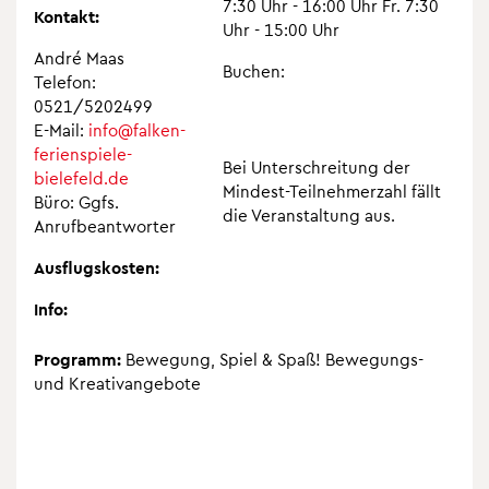
7:30 Uhr - 16:00 Uhr Fr. 7:30
Kon­takt:
Uhr - 15:00 Uhr
André Maas
Buchen:
Tele­fon:
0521/5202499
E-Mail:
info@​falken-​
fer​iens​piel​e-​
Bei Unter­schrei­tung der
bielefeld.​de
Min­dest-Teil­neh­mer­zahl fällt
Büro: Ggfs.
die Ver­an­stal­tung aus.
Anruf­be­ant­wor­ter
Aus­flugs­kos­ten:
Info:
Pro­gramm:
Bewe­gung, Spiel & Spaß! Bewe­gungs-
und Krea­tiv­an­ge­bote