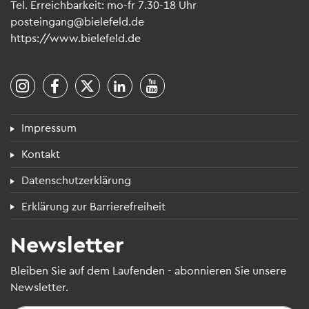
Tel. Erreich­bar­keit: mo-fr 7.30-18 Uhr
post­ein­gang@​bielefeld.​de
https://​www.​bielefeld.​de
Fuß­zei­len­menü
Impres­sum
Kon­takt
Daten­schutz­er­klä­rung
Erklä­rung zur Bar­rie­re­frei­heit
News­let­ter
Blei­ben Sie auf dem Lau­fen­den - abon­nie­ren Sie unsere
News­let­ter.