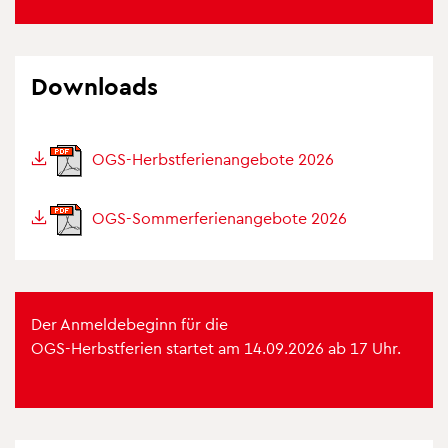
Down­loads
OGS-Herbst­fe­ri­en­an­ge­bote 2026
OGS-Som­mer­fe­ri­en­an­ge­bote 2026
Der Anmel­de­be­ginn für die
OGS-Herbst­fe­rien star­tet am 14.09.2026 ab 17 Uhr.