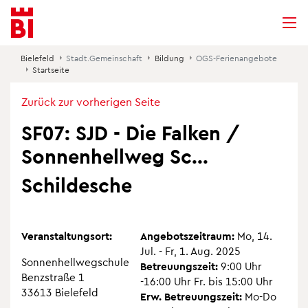
Inhalt
Menü
Suche
Suchen
ansprin­gen
ansprin­gen
ansprin­gen
Bie­le­feld
Stadt.​Gemeinschaft
Bil­dung
OGS-Feri­en­an­ge­bote
Start­seite
Zurück zur vor­he­ri­gen Seite
SF07: SJD - Die Fal­ken /
Son­nen­hell­weg Sc...
Schil­de­sche
Ver­an­stal­tungs­ort:
Ange­bots­zeit­raum:
Mo, 14.
Jul. - Fr, 1. Aug. 2025
Son­nen­hell­weg­schule
Betreu­ungs­zeit:
9:00 Uhr
Benz­straße 1
-16:00 Uhr Fr. bis 15:00 Uhr
33613 Bie­le­feld
Erw. Betreu­ungs­zeit:
Mo-Do