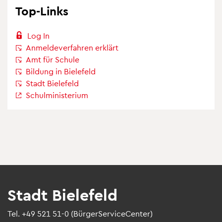
Top-Links
Log In
Anmel­de­ver­fah­ren erklärt
Amt für Schule
Bil­dung in Bie­le­feld
Stadt Bie­le­feld
Schul­mi­nis­te­rium
Stadt Bie­le­feld
Tel.
+49 521 51-0
(Bür­ger­Ser­vice­Cen­ter)