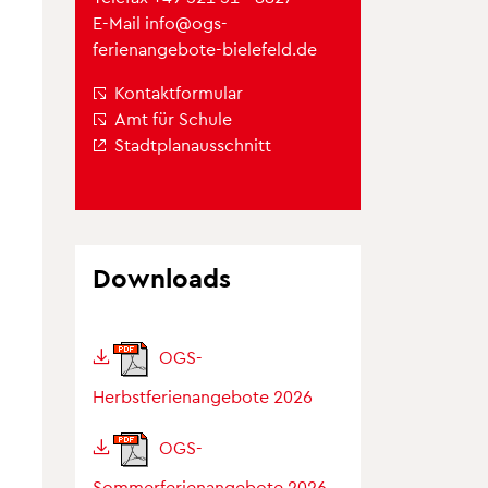
E-Mail
info@ogs-
ferienangebote-bielefeld.de
Kontaktformular
Amt für Schule
Stadtplanausschnitt
Downloads
OGS-
Herbstferienangebote 2026
OGS-
Sommerferienangebote 2026