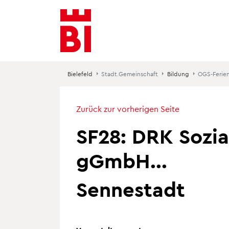
Inhalt
Menü
Suche
anspringen
anspringen
anspringen
Bielefeld
Stadt.Gemeinschaft
Bildung
OGS-Ferie
Zurück zur vorherigen Seite
SF28: DRK Sozia
gGmbH...
Sennestadt