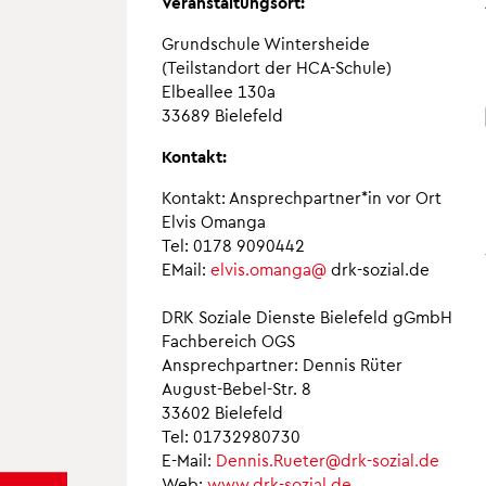
Veranstaltungsort:
Grundschule Wintersheide
(Teilstandort der HCA-Schule)
Elbeallee 130a
33689 Bielefeld
Kontakt:
Kontakt: Ansprechpartner*in vor Ort
Elvis Omanga
Tel: 0178 9090442
EMail:
elvis.omanga@
drk-sozial.de
DRK Soziale Dienste Bielefeld gGmbH
Fachbereich OGS
Ansprechpartner: Dennis Rüter
August-Bebel-Str. 8
33602 Bielefeld
Tel: 01732980730
E-Mail:
Dennis.Rueter@drk-sozial.de
Web:
www.drk-sozial.de