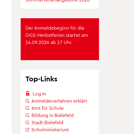
Der Anmeldebeginn für die
OGS-Herbstferien startet am
14.09.2026 ab 17 Uhr.
Top-Links
Log In
Anmeldeverfahren erklärt
Amt für Schule
Bildung in Bielefeld
Stadt Bielefeld
Schulministerium