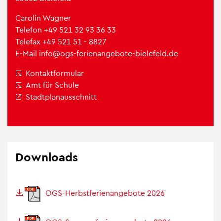
Caro­lin Wag­ner
Tele­fon
+49 521 32 93 36 33
Tele­fax +49 521 51 - 8827
E-Mail
info@​ogs-​fer​iena​ngeb​ote-​bielefeld.​de
Kon­takt­for­mu­lar
Amt für Schule
Stadt­plan­aus­schnitt
Down­loads
OGS-Herbst­fe­ri­en­an­ge­bote 2026