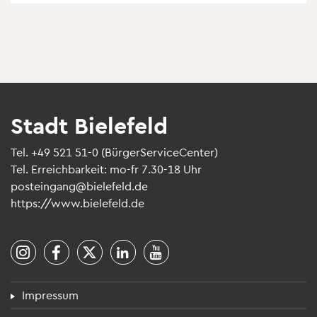
Stadt Bie­le­feld
Tel.
+49 521 51-0
(Bür­ger­Ser­vice­Cen­ter)
Tel. Erreich­bar­keit: mo-fr 7.30-18 Uhr
post­ein­gang@​bielefeld.​de
https://​www.​bielefeld.​de
Fuß­zei­len­menü
Impres­sum