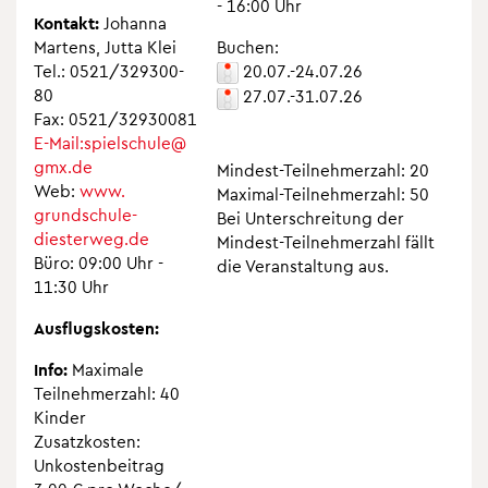
- 16:00 Uhr
Kon­takt:
Johanna
Mar­tens, Jutta Klei
Buchen:
Tel.: 0521/329300-
20.07.-24.07.26
80
27.07.-31.07.26
Fax: 0521/32930081
E-Mail:​spielschule@​
gmx.​de
Min­dest-Teil­neh­mer­zahl: 20
Web:
www.​
Maxi­mal-Teil­neh­mer­zahl: 50
grundschule-​
Bei Unter­schrei­tung der
diesterweg.​de
Min­dest-Teil­neh­mer­zahl fällt
Büro: 09:00 Uhr -
die Ver­an­stal­tung aus.
11:30 Uhr
Aus­flugs­kos­ten:
Info:
Maxi­male
Teil­neh­mer­zahl: 40
Kin­der
Zusatz­kos­ten:
Unkos­ten­bei­trag