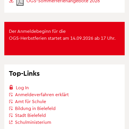
OGS-Som­mer­fe­ri­en­an­ge­bote 2026
Der Anmel­de­be­ginn für die
OGS-Herbst­fe­rien star­tet am 14.09.2026 ab 17 Uhr.
Top-Links
Log In
Anmel­de­ver­fah­ren erklärt
Amt für Schule
Bil­dung in Bie­le­feld
Stadt Bie­le­feld
Schul­mi­nis­te­rium