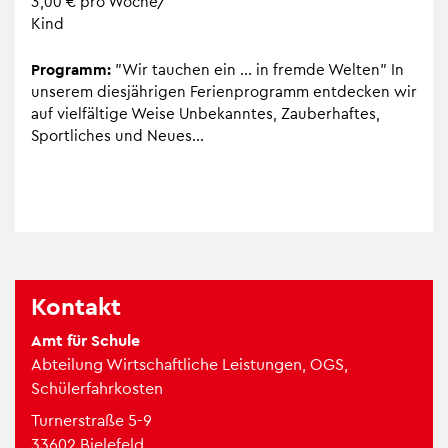
3,00 € pro Woche/
Kind
Pro­gramm:
"Wir tau­chen ein ... in fremde Wel­ten" In
unse­rem dies­jäh­ri­gen Feri­en­pro­gramm ent­de­cken wir
auf viel­fäl­tige Weise Unbe­kann­tes, Zau­ber­haf­tes,
Sport­li­ches und Neues...
Kon­takt
Amt für Schule
Abtei­lung Wirt­schaft­li­che Leis­tun­gen, OGS,
Schü­ler­fahr­kos­ten
Tur­ner­straße 5-9
33602 Bie­le­feld