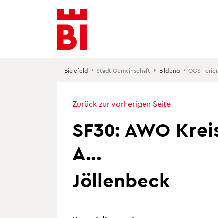
Inhalt
Menü
Suche
anspringen
anspringen
anspringen
Bielefeld
Stadt.Gemeinschaft
Bildung
OGS-Ferie
Zurück zur vorherigen Seite
SF30: AWO Kreis
A...
Jöllenbeck