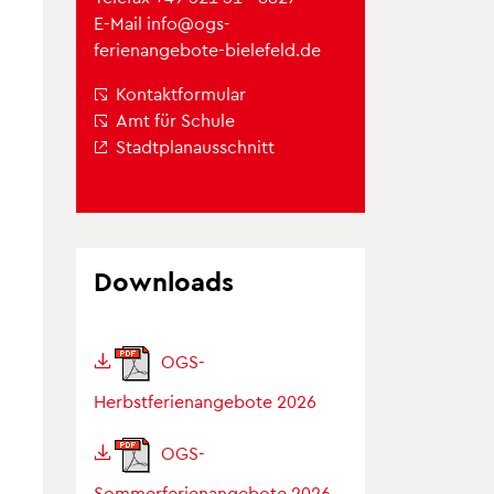
E-Mail
info@ogs-
ferienangebote-bielefeld.de
Kontaktformular
Amt für Schule
Stadtplanausschnitt
Downloads
OGS-
Herbstferienangebote 2026
OGS-
Sommerferienangebote 2026