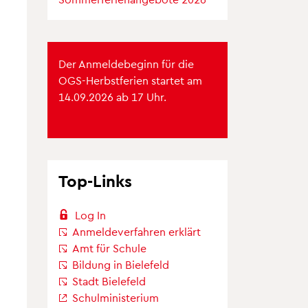
Der Anmeldebeginn für die
OGS-Herbstferien startet am
14.09.2026 ab 17 Uhr.
Top-Links
Log In
Anmeldeverfahren erklärt
Amt für Schule
Bildung in Bielefeld
Stadt Bielefeld
Schulministerium