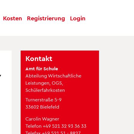
Kosten
Regist
rierung
Log
in
Kontakt
Amt für Schule
/
Abteilung Wirtschaftliche
Leistungen, OGS,
Schülerfahrkosten
Turnerstraße 5-9
33602 Bielefeld
Carolin Wagner
Telefon
+49 521 32 93 36 33
Telefax +49 521 51 - 8827