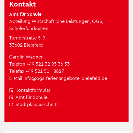
Kon­takt
Amt für Schule
Abtei­lung Wirt­schaft­li­che Leis­tun­gen, OGS,
Schü­ler­fahr­kos­ten
Tur­ner­straße 5-9
33602 Bie­le­feld
Caro­lin Wag­ner
Tele­fon
+49 521 32 93 36 33
Tele­fax +49 521 51 - 8827
E-Mail
info@​ogs-​fer​iena​ngeb​ote-​bielefeld.​de
Kon­takt­for­mu­lar
Amt für Schule
Stadt­plan­aus­schnitt