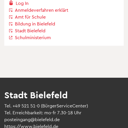
Log In
Anmel­de­ver­fah­ren erklärt
Amt für Schule
Bil­dung in Bie­le­feld
Stadt Bie­le­feld
Schul­mi­nis­te­rium
Stadt Bie­le­feld
Tel.
+49 521 51-0
(Bür­ger­Ser­vice­Cen­ter)
Tel. Erreich­bar­keit: mo-fr 7.30-18 Uhr
post­ein­gang@​bielefeld.​de
https://​www.​bielefeld.​de