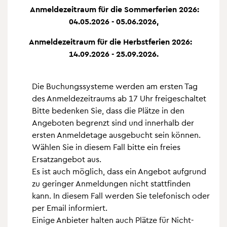
Anmel­de­zeit­raum für die Som­mer­fe­rien 2026:
04.05.2026 - 05.06.2026,
Anmel­de­zeit­raum für die Herbst­fe­rien 2026:
14.09.2026 - 25.09.2026.
Die Buchungs­sys­teme wer­den am ers­ten Tag
des Anmel­de­zeit­raums ab 17 Uhr frei­ge­schal­tet
Bitte beden­ken Sie, dass die Plätze in den
Ange­bo­ten begrenzt sind und inner­halb der
ers­ten Anmel­de­tage aus­ge­bucht sein kön­nen.
Wäh­len Sie in die­sem Fall bitte ein freies
Ersatz­an­ge­bot aus.
Es ist auch mög­lich, dass ein Ange­bot auf­grund
zu gerin­ger Anmel­dun­gen nicht statt­fin­den
kann. In die­sem Fall wer­den Sie tele­fo­nisch oder
per Email infor­miert.
Einige Anbie­ter hal­ten auch Plätze für Nicht-