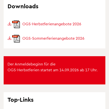
Down­loads
OGS-Herbst­fe­ri­en­an­ge­bote 2026
OGS-Som­mer­fe­ri­en­an­ge­bote 2026
Der Anmel­de­be­ginn für die
OGS-Herbst­fe­rien star­tet am 14.09.2026 ab 17 Uhr.
Top-Links