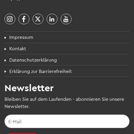
Fuß­zei­len­menü
Impres­sum
Kon­takt
Daten­schutz­er­klä­rung
Erklä­rung zur Bar­rie­re­frei­heit
News­let­ter
Blei­ben Sie auf dem Lau­fen­den - abon­nie­ren Sie unsere
News­let­ter.