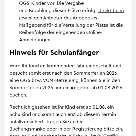
OGS-Kin­der vor. Die Ver­gabe
und Bezah­lung die­ser Plätze erfolgt
direkt beim
jewei­li­gen Anbie­ter des Ange­bo­tes
.
Maß­ge­bend für die Ver­tei­lung der Plätze ist die
Rei­hen­folge der ein­ge­hen­den Online-
Anmel­dun­gen.
Hin­weis für Schul­an­fän­ger
Wird Ihr Kind im kom­men­den Jahr ein­ge­schult und
besucht somit erst nach den Som­mer­fe­rien 2026
eine OGS bzw. VÜM-Betreu­ung, kön­nen Sie in den
Som­mer­fe­rien 2026 nur ein Ange­bot ab
01.08.2026
buchen.
Recht­lich gese­hen ist Ihr Kind erst ab 01.08. ein
Schul­kind und somit auch erst ab die­sem Ter­min
unfall­ver­si­chert. Tra­gen Sie in der
Buchungs­maske oder in der Regis­trie­rung bitte ein,
dass Ihr Kind "nocht nicht in Schule" ist (s. Gra­fik).