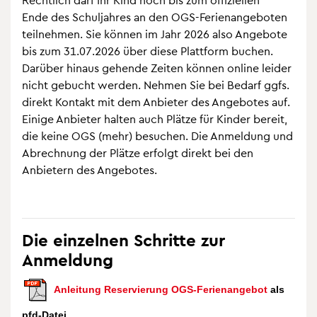
Ende
des Schul­jah­res an den OGS-Feri­en­an­ge­bo­ten
teil­neh­men. Sie kön­nen im Jahr 2026 also Ange­bote
bis zum 31.07.2026 über diese Platt­form buchen.
Dar­über hin­aus gehende Zei­ten kön­nen online lei­der
nicht gebucht wer­den. Neh­men Sie bei Bedarf ggfs.
direkt Kon­takt mit dem Anbie­ter des Ange­bo­tes auf.
Einige Anbie­ter hal­ten auch Plätze für Kin­der bereit,
die keine OGS (mehr) besu­chen. Die Anmel­dung und
Abrech­nung der Plätze erfolgt direkt bei den
Anbie­tern des Ange­bo­tes.
Die ein­zel­nen Schritte zur
Anmel­dung
Anlei­tung Reser­vie­rung OGS-Feri­en­an­ge­bot
als
pfd-Datei