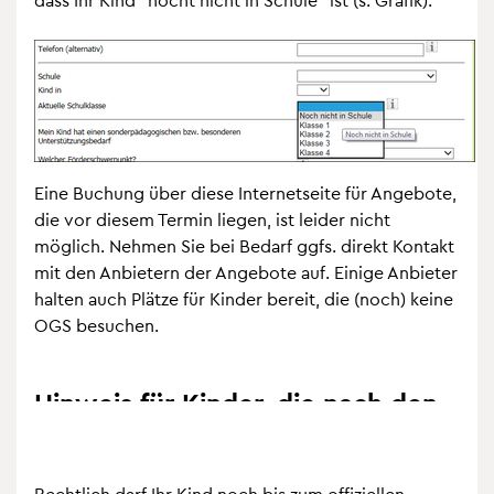
Eine Buchung über diese Inter­net­seite für Ange­bote,
die vor die­sem Ter­min lie­gen, ist lei­der nicht
mög­lich. Neh­men Sie bei Bedarf ggfs. direkt Kon­takt
mit den Anbie­tern der Ange­bote auf. Einige Anbie­ter
hal­ten auch Plätze für Kin­der bereit, die (noch) keine
OGS besu­chen.
Hin­weis für Kin­der, die nach den
Som­mer­fe­rien auf eine wei­ter­füh­ren
Schule wech­seln
Recht­lich darf Ihr Kind noch bis zum offi­zi­el­len